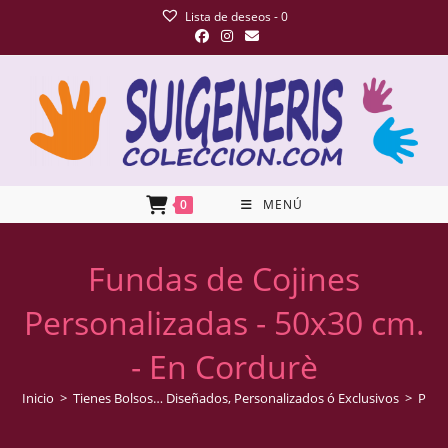
Lista de deseos -
0
0
MENÚ
Fundas de Cojines
Personalizadas - 50x30 cm.
- En Cordurè
Inicio
>
Tienes Bolsos… Diseñados, Personalizados ó Exclusivos
>
Prod