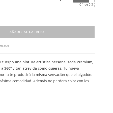
0
1 de 5 5
AÑADIR AL CARRITO
deseos
u cuerpo una pintura artística personalizada Premium,
 a 360º y tan atrevida como quieras.
Tu nueva
vorita te producirá la misma sensación que el algodón:
 máxima comodidad. Además no perderá color con los