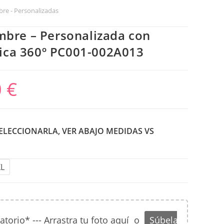
re - Personalizadas
bre – Personalizada con
tica 360º PC001-002A013
0
€
SELECCIONARLA, VER ABAJO MEDIDAS VS
XL
orio* --- Arrastra tu foto aquí
o
Súbela