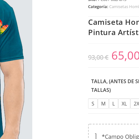
Categoría:
Camisetas Homb
Camiseta Hom
Pintura Artís
65,0
93,00
€
TALLA, (ANTES DE 
TALLAS)
S
M
L
XL
2
*Campo Obligat