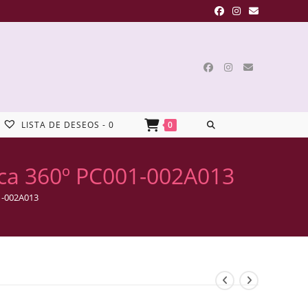
LISTA DE DESEOS -
0
0
ica 360º PC001-002A013
1-002A013