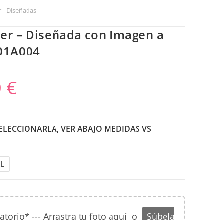
 - Diseñadas
er – Diseñada con Imagen a
01A004
0
€
SELECCIONARLA, VER ABAJO MEDIDAS VS
XL
orio* --- Arrastra tu foto aquí
o
Súbela