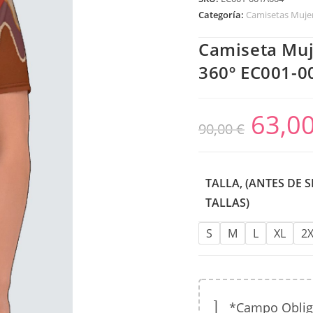
Categoría:
Camisetas Mujer
Camiseta Muj
360º EC001-0
63,0
90,00
€
TALLA, (ANTES DE 
TALLAS)
S
M
L
XL
2
*Campo Obligat