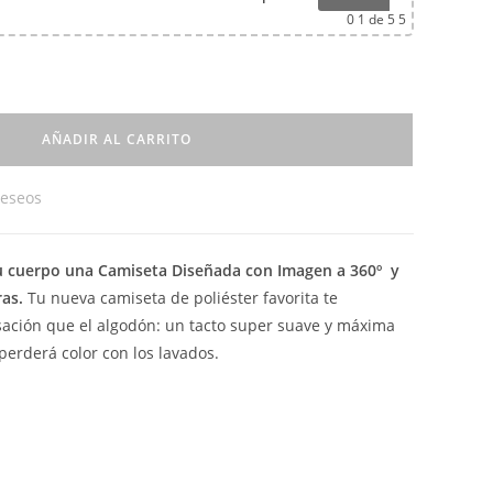
0
1 de 5 5
AÑADIR AL CARRITO
deseos
tu cuerpo una Camiseta Diseñada con Imagen a 360º y
ras.
Tu nueva camiseta de poliéster favorita te
ación que el algodón: un tacto super suave y máxima
rderá color con los lavados.