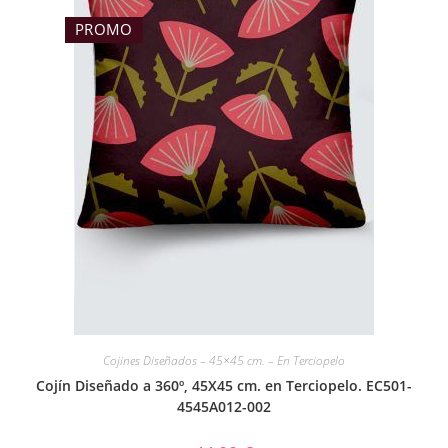
PROMO
Cojines Diseñados – 45×45 cm. – En Terciopelo
Cojín Diseñado a 360º, 45X45 cm. en Terciopelo. EC501-
4545A012-002