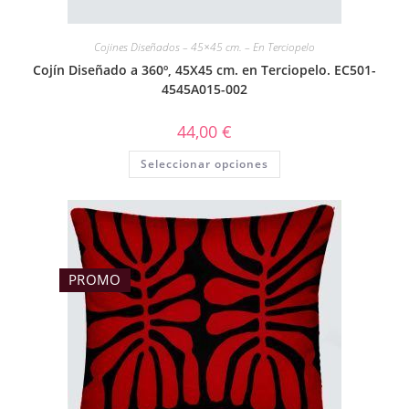
Cojines Diseñados – 45×45 cm. – En Terciopelo
Cojín Diseñado a 360º, 45X45 cm. en Terciopelo. EC501-
4545A015-002
44,00
€
Seleccionar opciones
PROMO