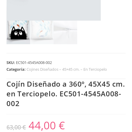
SKU:
EC501-4545A008-002
Categoría:
Cojines Diseñados – 45×45 cm. – En Terciopelo
Cojín Diseñado a 360º, 45X45 cm.
en Terciopelo. EC501-4545A008-
002
44,00
€
63,00
€