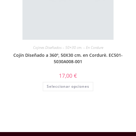
Cojines Diseñados – 50×30 cm. – En Cordure
Cojín Diseñado a 360º, 50X30 cm. en Cordurè. EC501-
5030A008-001
17,00
€
Seleccionar opciones