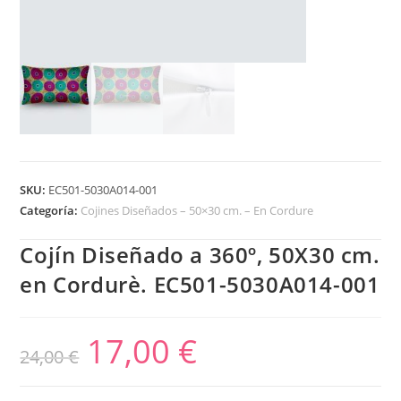
SKU:
EC501-5030A014-001
Categoría:
Cojines Diseñados – 50×30 cm. – En Cordure
Cojín Diseñado a 360º, 50X30 cm.
en Cordurè. EC501-5030A014-001
17,00
€
24,00
€