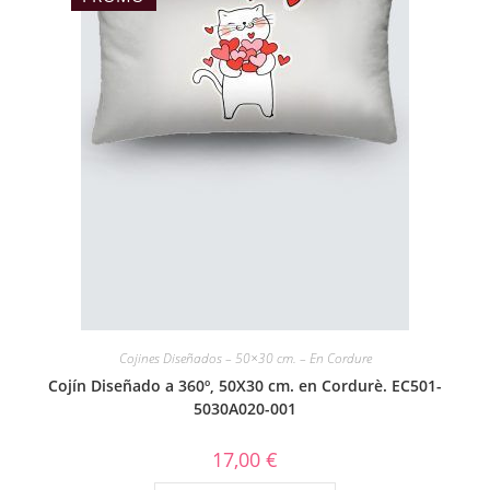
Cojines Diseñados – 50×30 cm. – En Cordure
Cojín Diseñado a 360º, 50X30 cm. en Cordurè. EC501-
5030A020-001
17,00
€