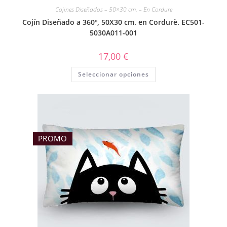
Cojines Diseñados – 50×30 cm. – En Cordure
Cojín Diseñado a 360º, 50X30 cm. en Cordurè. EC501-
5030A011-001
17,00
€
Seleccionar opciones
PROMO