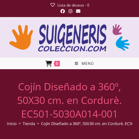
Lista de deseos -
0
0
MENÚ
Cojín Diseñado a 360º,
50X30 cm. en Cordurè.
EC501-5030A014-001
Inicio
>
Tienda
>
Cojín Diseñado a 360º, 50X30 cm. en Cordurè. EC501