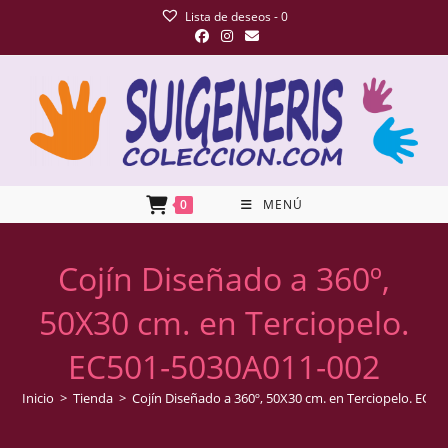
Lista de deseos -
0
0
MENÚ
Cojín Diseñado a 360º,
50X30 cm. en Terciopelo.
EC501-5030A011-002
Inicio
>
Tienda
>
Cojín Diseñado a 360º, 50X30 cm. en Terciopelo. EC5