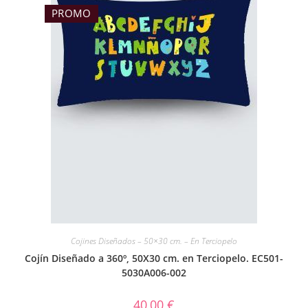
PROMO
Cojines Diseñados – 50×30 cm. – En Terciopelo
Cojín Diseñado a 360º, 50X30 cm. en Terciopelo. EC501-
5030A006-002
40,00
€