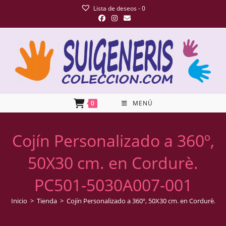
Lista de deseos -
0
0
MENÚ
Cojín Personalizado a 360º,
50X30 cm. en Cordurè.
PC501-5030A007-001
Inicio
>
Tienda
>
Cojín Personalizado a 360º, 50X30 cm. en Cordurè. 