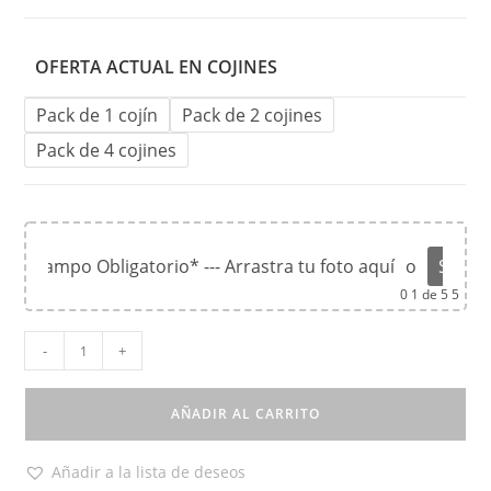
OFERTA ACTUAL EN COJINES
Pack de 1 cojín
Pack de 2 cojines
Pack de 4 cojines
*Campo Obligatorio* --- Arrastra tu foto aquí
o
Súbel
0
1 de 5 5
-
+
AÑADIR AL CARRITO
Añadir a la lista de deseos