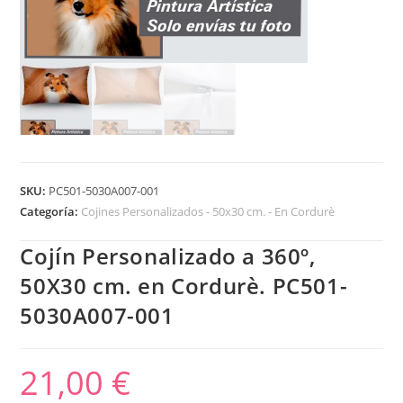
SKU:
PC501-5030A007-001
Categoría:
Cojines Personalizados - 50x30 cm. - En Cordurè
Cojín Personalizado a 360º,
50X30 cm. en Cordurè. PC501-
5030A007-001
21,00
€