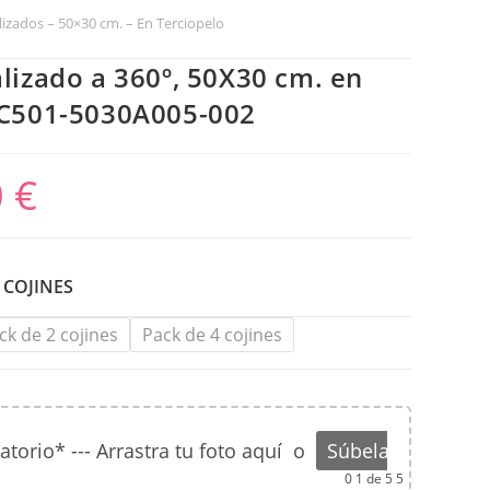
lizados – 50×30 cm. – En Terciopelo
lizado a 360º, 50X30 cm. en
PC501-5030A005-002
0
€
 COJINES
ck de 2 cojines
Pack de 4 cojines
orio* --- Arrastra tu foto aquí
o
Súbela
0
1 de 5 5