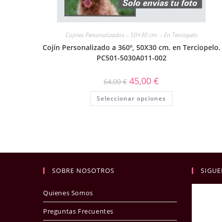
Cojines Personalizados – 50×30 cm. – En Terciopelo
Cojín Personalizado a 360º, 50X30 cm. en Terciopelo.
PC501-5030A011-002
45,00
€
64,00
€
Seleccionar opciones
SOBRE NOSOTROS
SIGUE
Quienes Somos
Preguntas Frecuentes