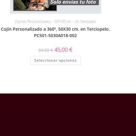
Cojines Personalizados – 50×30 cm. – En Terciopelo
Cojín Personalizado a 360º, 50X30 cm. en Terciopelo.
PC501-5030A018-002
45,00
€
64,00
€
Seleccionar opciones