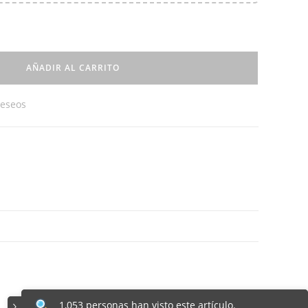
AÑADIR AL CARRITO
deseos
1,053 personas han visto este artículo.