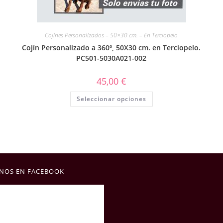
Cojines Personalizados – 50×30 cm. – En Terciopelo
Cojín Personalizado a 360º, 50X30 cm. en Terciopelo.
PC501-5030A021-002
45,00
€
Seleccionar opciones
NOS EN FACEBOOK