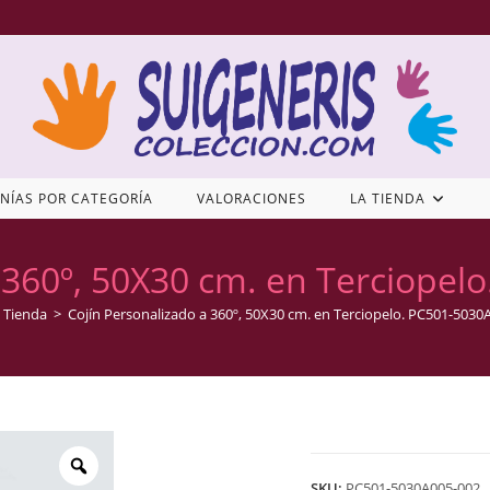
NÍAS POR CATEGORÍA
VALORACIONES
LA TIENDA
 360º, 50X30 cm. en Terciope
Tienda
>
Cojín Personalizado a 360º, 50X30 cm. en Terciopelo. PC501-5030
SKU:
PC501-5030A005-002