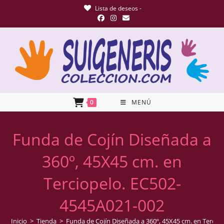
Lista de deseos -
0
MENÚ
Funda de Cojín Diseñada a
360º, 45X45 cm. en
Terciopelo. EC502-
4545A021-002
Inicio
>
Tienda
>
Funda de Cojín Diseñada a 360º, 45X45 cm. en Tercio