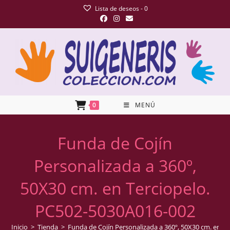
Lista de deseos -
0
0
MENÚ
Funda de Cojín
Personalizada a 360º,
50X30 cm. en Terciopelo.
PC502-5030A016-002
Inicio
>
Tienda
>
Funda de Cojín Personalizada a 360º, 50X30 cm. en T