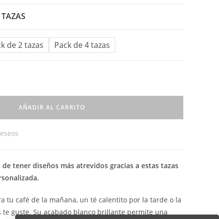
 TAZAS
k de 2 tazas
Pack de 4 tazas
AÑADIR AL CARRITO
deseos
 de tener diseños más atrevidos gracias a estas tazas
rsonalizada.
a tu café de la mañana, un té calentito por la tarde o la
 te guste. Su acabado blanco brillante permite una