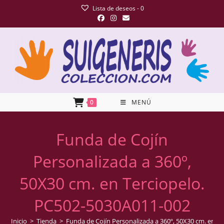
Lista de deseos -
0
0
MENÚ
Funda de Cojín
Personalizada a 360º,
50X30 cm. en Terciopelo.
PC502-5030A011-002
Inicio
>
Tienda
>
Funda de Cojín Personalizada a 360º, 50X30 cm. en T