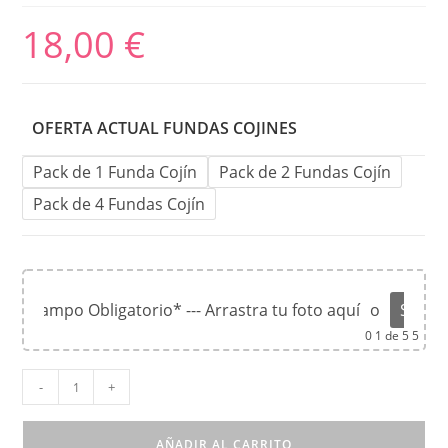
18,00
€
OFERTA ACTUAL FUNDAS COJINES
Pack de 1 Funda Cojín
Pack de 2 Fundas Cojín
Pack de 4 Fundas Cojín
*Campo Obligatorio* --- Arrastra tu foto aquí
o
Súbel
0
1 de 5 5
-
+
AÑADIR AL CARRITO