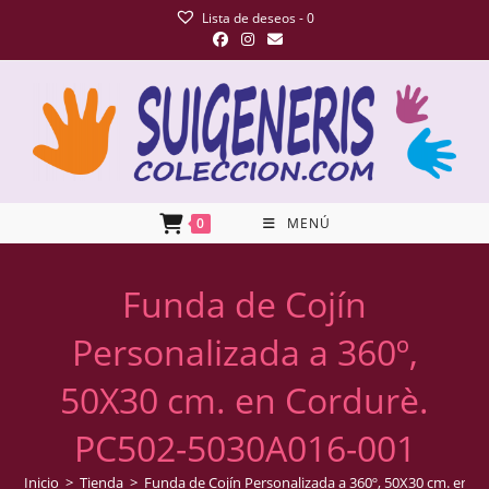
Lista de deseos -
0
0
MENÚ
Funda de Cojín
Personalizada a 360º,
50X30 cm. en Cordurè.
PC502-5030A016-001
Inicio
>
Tienda
>
Funda de Cojín Personalizada a 360º, 50X30 cm. en 