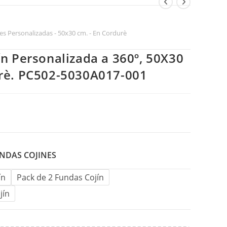
es Personalizadas - 50x30 cm. - En Cordurè
n Personalizada a 360º, 50X30
rè. PC502-5030A017-001
NDAS COJINES
ín
Pack de 2 Fundas Cojín
jín