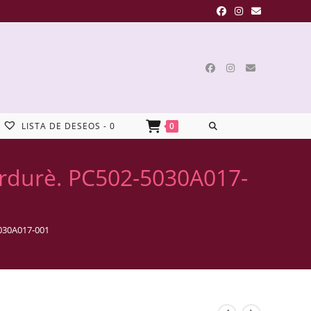
LISTA DE DESEOS -
0
0
ordurè. PC502-5030A017-
5030A017-001