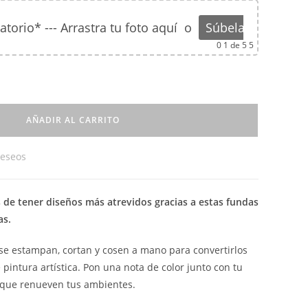
orio* --- Arrastra tu foto aquí
o
Súbela
0
1 de 5 5
AÑADIR AL CARRITO
deseos
 de tener diseños más atrevidos gracias a estas fundas
as.
 se estampan, cortan y cosen a mano para convertirlos
 pintura artística. Pon una nota de color junto con tu
 que renueven tus ambientes.